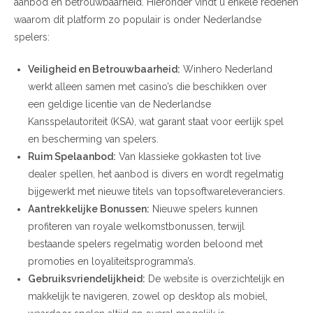
aanbod en betrouwbaarheid. Hieronder vindt u enkele redenen
waarom dit platform zo populair is onder Nederlandse
spelers:
Veiligheid en Betrouwbaarheid:
Winhero Nederland
werkt alleen samen met casino’s die beschikken over
een geldige licentie van de Nederlandse
Kansspelautoriteit (KSA), wat garant staat voor eerlijk spel
en bescherming van spelers.
Ruim Spelaanbod:
Van klassieke gokkasten tot live
dealer spellen, het aanbod is divers en wordt regelmatig
bijgewerkt met nieuwe titels van topsoftwareleveranciers.
Aantrekkelijke Bonussen:
Nieuwe spelers kunnen
profiteren van royale welkomstbonussen, terwijl
bestaande spelers regelmatig worden beloond met
promoties en loyaliteitsprogramma’s.
Gebruiksvriendelijkheid:
De website is overzichtelijk en
makkelijk te navigeren, zowel op desktop als mobiel,