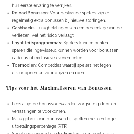
hun eerste ervaring te verrijken.
Reload Bonussen:
Voor bestaande spelers zijn er
regelmatig extra bonussen bij nieuwe stortingen.
Cashbacks:
Terugbetalingen van een percentage van de
verliezen, wat het risico verlaagt.
Loyaliteitsprogramma’s:
Spelers kunnen punten
sparen die ingewisseld kunnen worden voor bonussen,
cadeaus of exclusieve evenementen.
Toernooien:
Competities waarbij spelers het tegen
elkaar opnemen voor prijzen en roem.
Tips voor het Maximaliseren van Bonussen
Lees altijd de bonusvoorwaarden zorgvuldig door om
verrassingen te voorkomen.
Maak gebruik van bonussen bij spellen met een hoge
uitbetalingspercentage (RTP).
Speel verantwoord en stel limieten in om controle te