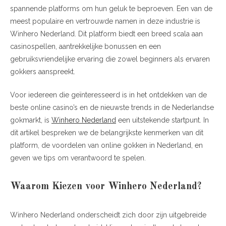
spannende platforms om hun geluk te beproeven. Een van de
meest populaire en vertrouwde namen in deze industrie is
Winhero Nederland. Dit platform biedt een breed scala aan
casinospellen, aantrekkelijke bonussen en een
gebruiksvriendelijke ervaring die zowel beginners als ervaren
gokkers aanspreekt.
Voor iedereen die geïnteresseerd is in het ontdekken van de
beste online casino’s en de nieuwste trends in de Nederlandse
gokmarkt, is
Winhero Nederland
een uitstekende startpunt. In
dit artikel bespreken we de belangrijkste kenmerken van dit
platform, de voordelen van online gokken in Nederland, en
geven we tips om verantwoord te spelen.
Waarom Kiezen voor Winhero Nederland?
Winhero Nederland onderscheidt zich door zijn uitgebreide