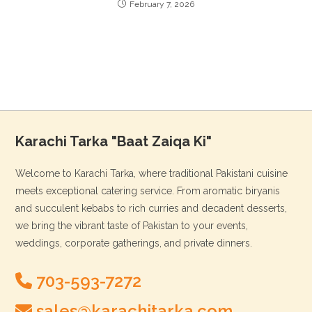
February 7, 2026
Karachi Tarka "Baat Zaiqa Ki"
Welcome to Karachi Tarka, where traditional Pakistani cuisine
meets exceptional catering service. From aromatic biryanis
and succulent kebabs to rich curries and decadent desserts,
we bring the vibrant taste of Pakistan to your events,
weddings, corporate gatherings, and private dinners.
703-593-7272
sales@karachitarka.com