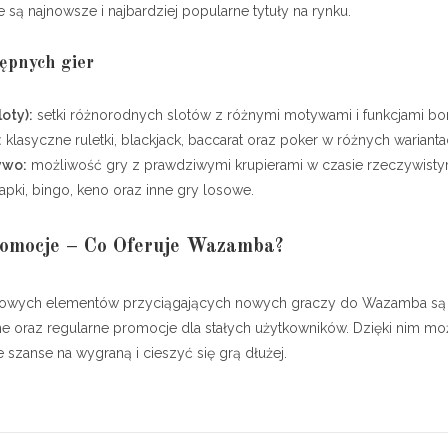
są najnowsze i najbardziej popularne tytuły na rynku.
ępnych gier
oty):
setki różnorodnych slotów z różnymi motywami i funkcjami b
:
klasyczne ruletki, blackjack, baccarat oraz poker w różnych warianta
ywo:
możliwość gry z prawdziwymi krupierami w czasie rzeczywisty
pki, bingo, keno oraz inne gry losowe.
romocje – Co Oferuje Wazamba?
owych elementów przyciągających nowych graczy do Wazamba są 
e oraz regularne promocje dla stałych użytkowników. Dzięki nim mo
 szanse na wygraną i cieszyć się grą dłużej.