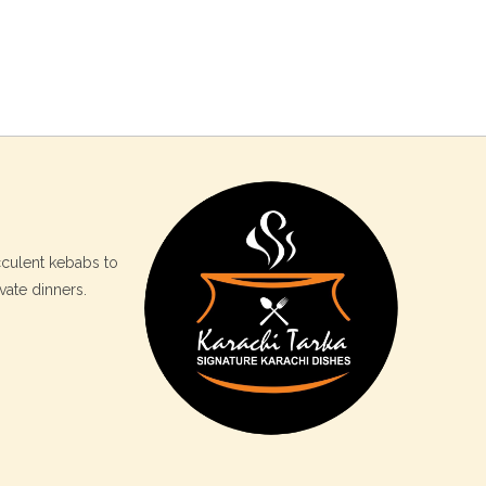
cculent kebabs to
vate dinners.