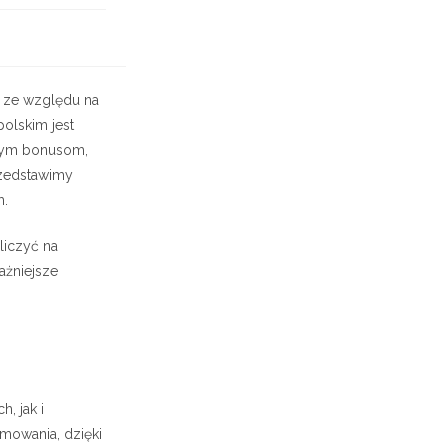
 ze względu na
olskim jest
jnym bonusom,
rzedstawimy
m.
liczyć na
żniejsze
, jak i
mowania, dzięki