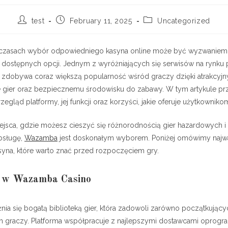
Post
Post
Post
test
February 11, 2025
Uncategorized
author:
published:
category:
 czasach wybór odpowiedniego kasyna online może być wyzwaniem
dostępnych opcji. Jednym z wyróżniających się serwisów na rynku p
 zdobywa coraz większą popularność wśród graczy dzięki atrakcy
ie gier oraz bezpiecznemu środowisku do zabawy. W tym artykule p
gląd platformy, jej funkcji oraz korzyści, jakie oferuje użytkowniko
iejsca, gdzie możesz cieszyć się różnorodnością gier hazardowych i 
bsługę,
Wazamba
jest doskonałym wyborem. Poniżej omówimy najwa
syna, które warto znać przed rozpoczęciem gry.
r w Wazamba Casino
a się bogatą biblioteką gier, która zadowoli zarówno początkujących
graczy. Platforma współpracuje z najlepszymi dostawcami oprogra