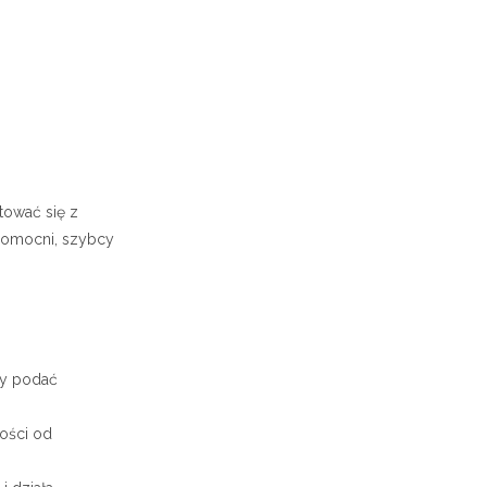
tować się z
pomocni, szybcy
czy podać
ości od