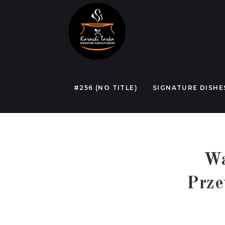
Skip
to
content
#256 (NO TITLE)
SIGNATURE DISHE
Wa
Prze