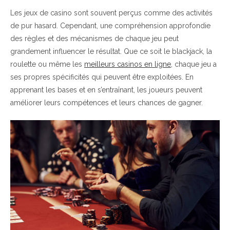
Les jeux de casino sont souvent perçus comme des activités
de pur hasard. Cependant, une compréhension approfondie
des règles et des mécanismes de chaque jeu peut
grandement influencer le résultat. Que ce soit le blackjack, la
roulette ou même les
meilleurs casinos en ligne
, chaque jeu a
ses propres spécificités qui peuvent être exploitées. En
apprenant les bases et en s’entraînant, les joueurs peuvent
améliorer leurs compétences et leurs chances de gagner.