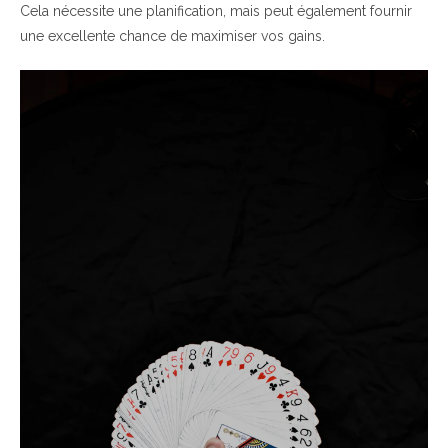
Cela nécessite une planification, mais peut également fournir
une excellente chance de maximiser vos gains.