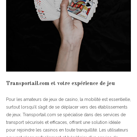
Transportail.com et votre expérience de jeu
Pour les amateurs de jeux de casino, la mobilité est essentielle,
surtout lorsqu’il s’agit de se déplacer vers des établissements
de jeux. Transportail.com se spécialise dans des services de
transport sécurisés et efficaces, offrant une solution idéale
pour rejoindre les casinos en toute tranquillité. Les utilisateurs