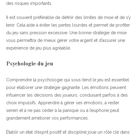
des risques importants.
Il est souvent préférable de définir des limites de mise et de s’y
tenir. Cela aide à éviter les pertes lourdes et permet de profiter
du jeu sans pression excessive. Une bonne stratégie de mise
vous permettra de mieux gérer votre argent et d’assurer une
expérience de jeu plus agréable.
Psychologie du jeu
Comprendre la psychologie qui sous-tend le jeu est essentiel
pour élaborer une stratégie gagnante. Les émotions peuvent
influencer les décisions des joueurs, conduisant parfois à des
choix impulsifs. Apprendre à gérer ses émotions, à rester
serein et à ne pas céder à la panique ou à l’euphorie peut
grandement améliorer vos performances.
Établir un état d’esprit positif et discipliné joue un rôle clé dans