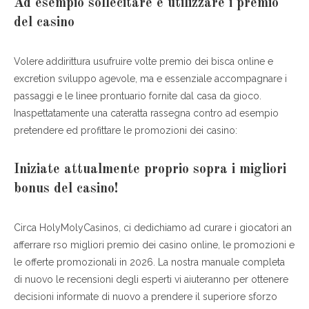
Ad esempio sollecitare e utilizzare i premio
del casino
Volere addirittura usufruire volte premio dei bisca online e
excretion sviluppo agevole, ma e essenziale accompagnare i
passaggi e le linee prontuario fornite dal casa da gioco.
Inaspettatamente una cateratta rassegna contro ad esempio
pretendere ed profittare le promozioni dei casino:
Iniziate attualmente proprio sopra i migliori
bonus del casino!
Circa HolyMolyCasinos, ci dedichiamo ad curare i giocatori an
afferrare rso migliori premio dei casino online, le promozioni e
le offerte promozionali in 2026. La nostra manuale completa
di nuovo le recensioni degli esperti vi aiuteranno per ottenere
decisioni informate di nuovo a prendere il superiore sforzo