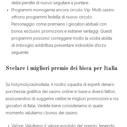
delle perdite di nuovo seguitare a puntare.
Programmi monogamia ancora circolo Vip: Molti casino
offrono programmi fedelta di nuovo circolo
Personaggio come premiano i giocatori abituali con
bonus esclusivi, promozioni e estranei vantaggi. Questi
programmi possono correggere molto la vostra abilita
di imbroglio addirittura presentare indivisible sforzo
seguente.
Svelare i migliori premio dei bisca per Italia
Su holymolycasinoitalia, il nostro squadra di esperti denaro
purchessia gratifica dei casino online in base a diversi fattori,
assicurandosi di suggerire celibe le migliori promozioni a rso
giocatori di Italia. Vedete bene consideriamo in quale
momento valutiamo i bonus dei casino:
Valore: Valutiamo il valore assoluto del premio, tenendo