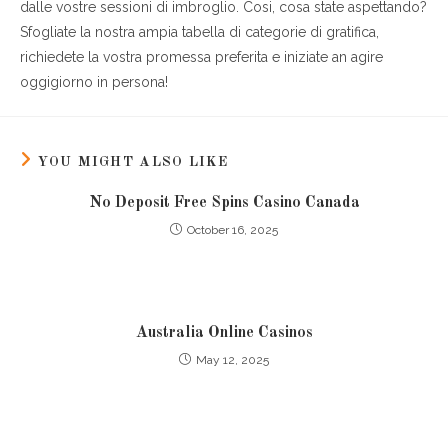
dalle vostre sessioni di imbroglio. Cosi, cosa state aspettando?
Sfogliate la nostra ampia tabella di categorie di gratifica,
richiedete la vostra promessa preferita e iniziate an agire
oggigiorno in persona!
YOU MIGHT ALSO LIKE
No Deposit Free Spins Casino Canada
October 16, 2025
Australia Online Casinos
May 12, 2025