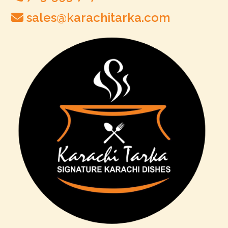
sales@karachitarka.com