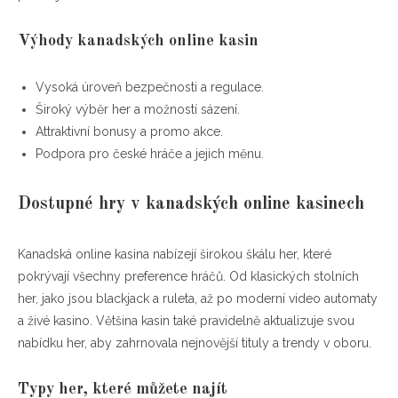
Výhody kanadských online kasin
Vysoká úroveň bezpečnosti a regulace.
Široký výběr her a možností sázení.
Attraktivní bonusy a promo akce.
Podpora pro české hráče a jejich měnu.
Dostupné hry v kanadských online kasinech
Kanadská online kasina nabízejí širokou škálu her, které
pokrývají všechny preference hráčů. Od klasických stolních
her, jako jsou blackjack a ruleta, až po moderní video automaty
a živé kasino. Většina kasin také pravidelně aktualizuje svou
nabídku her, aby zahrnovala nejnovější tituly a trendy v oboru.
Typy her, které můžete najít