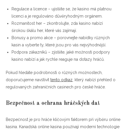
Regulace a licence – ujistěte se, že kasino má platnou
licenci a je regulováno důvěryhodným orgánem.
Rozmanitost her – zkontrolujte, zda kasino nabízí
širokou škálu her, které vás zajímají.
Bonusy a promo akce – porovnejte nabídky různých
kasin a vyberte ty, které jsou pro vás nejvýhodnější.
Podpora zákazníků – zjistěte, jaké možnosti podpory
kasino nabízí a jak rychle reaguje na dotazy hráčů.
Pokud hledáte podrobnosti o různých možnostech,
doporučujeme navštívit
tento odkaz
, který nabízí přehled o
regulovaných zahraničních casinech pro české hráče.
Bezpečnost a ochrana hráčských dat
Bezpečnost je pro hráče klíčovým faktorem při výběru online
kasina. Kanadská online kasina používají moderní technologie