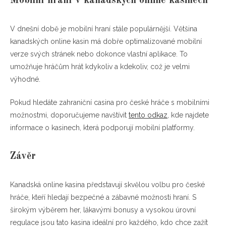
Mobilní hraní v kanadských online kasinech
V dnešní době je mobilní hraní stále populárnější. Většina
kanadských online kasin má dobře optimalizované mobilní
verze svých stránek nebo dokonce vlastní aplikace. To
umožňuje hráčům hrát kdykoliv a kdekoliv, což je velmi
výhodné.
Pokud hledáte zahraniční casina pro české hráče s mobilními
možnostmi, doporučujeme navštívit
tento odkaz
, kde najdete
informace o kasinech, která podporují mobilní platformy.
Závěr
Kanadská online kasina představují skvělou volbu pro české
hráče, kteří hledají bezpečné a zábavné možnosti hraní. S
širokým výběrem her, lákavými bonusy a vysokou úrovní
regulace jsou tato kasina ideální pro každého, kdo chce zažít