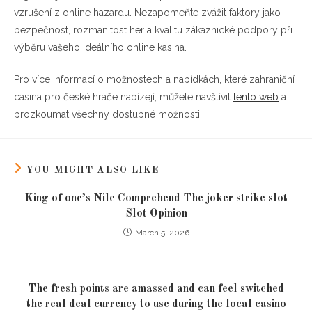
vzrušení z online hazardu. Nezapomeňte zvážit faktory jako
bezpečnost, rozmanitost her a kvalitu zákaznické podpory při
výběru vašeho ideálního online kasina.
Pro více informací o možnostech a nabídkách, které zahraniční
casina pro české hráče nabízejí, můžete navštívit
tento web
a
prozkoumat všechny dostupné možnosti.
YOU MIGHT ALSO LIKE
King of one’s Nile Comprehend The joker strike slot
Slot Opinion
March 5, 2026
The fresh points are amassed and can feel switched
the real deal currency to use during the local casino