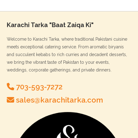
Karachi Tarka "Baat Zaiqa Ki"
Welcome to Karachi Tarka, where traditional Pakistani cuisine
meets exceptional catering service. From aromatic biryanis
and succulent kebabs to rich curries and decadent desserts,
we bring the vibrant taste of Pakistan to your events,
weddings, corporate gatherings, and private dinners.
703-593-7272
sales@karachitarka.com