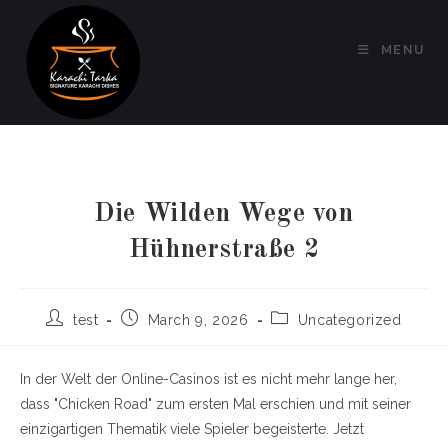
Skip
to
MENU
content
Die Wilden Wege von
Hühnerstraße 2
Post
Post
Post
test
March 9, 2026
Uncategorized
author:
published:
category:
In der Welt der Online-Casinos ist es nicht mehr lange her,
dass "Chicken Road" zum ersten Mal erschien und mit seiner
einzigartigen Thematik viele Spieler begeisterte. Jetzt