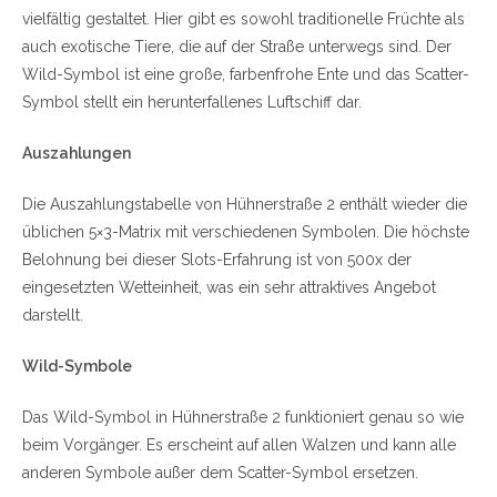
vielfältig gestaltet. Hier gibt es sowohl traditionelle Früchte als
auch exotische Tiere, die auf der Straße unterwegs sind. Der
Wild-Symbol ist eine große, farbenfrohe Ente und das Scatter-
Symbol stellt ein herunterfallenes Luftschiff dar.
Auszahlungen
Die Auszahlungstabelle von Hühnerstraße 2 enthält wieder die
üblichen 5×3-Matrix mit verschiedenen Symbolen. Die höchste
Belohnung bei dieser Slots-Erfahrung ist von 500x der
eingesetzten Wetteinheit, was ein sehr attraktives Angebot
darstellt.
Wild-Symbole
Das Wild-Symbol in Hühnerstraße 2 funktioniert genau so wie
beim Vorgänger. Es erscheint auf allen Walzen und kann alle
anderen Symbole außer dem Scatter-Symbol ersetzen.