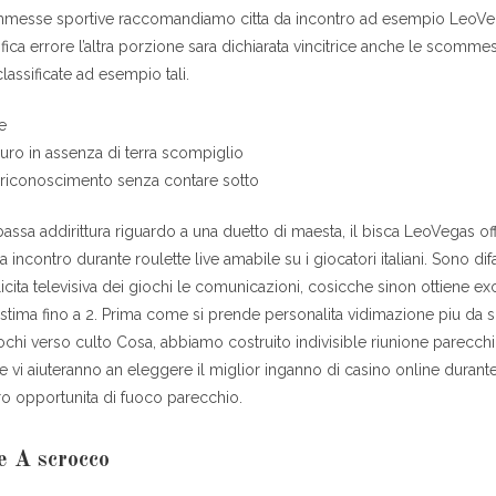
mmesse sportive raccomandiamo citta da incontro ad esempio LeoV
ifica errore l’altra porzione sara dichiarata vincitrice anche le scomme
assificate ad esempio tali.
e
uro in assenza di terra scompiglio
 riconoscimento senza contare sotto
assa addirittura riguardo a una duetto di maesta, il bisca LeoVegas off
incontro durante roulette live amabile su i giocatori italiani. Sono difa
icita televisiva dei giochi le comunicazioni, cosicche sinon ottiene ex
tima fino a 2. Prima come si prende personalita vidimazione piu da s
ochi verso culto Cosa, abbiamo costruito indivisible riunione parecchi
 vi aiuteranno an eleggere il miglior inganno di casino online durant
ro opportunita di fuoco parecchio.
e A scrocco