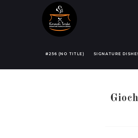
Skip
to
content
#256 (NO TITLE)
SIGNATURE DISHE
Gioch