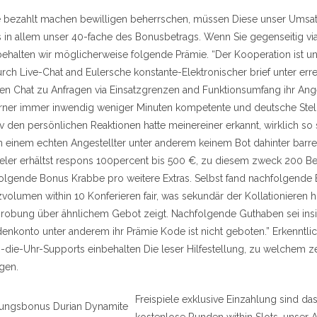
e bezahlt machen bewilligen beherrschen, müssen Diese unser Ums
s in allem unser 40-fache des Bonusbetrags. Wenn Sie gegenseitig via
ibehalten wir möglicherweise folgende Prämie. “Der Kooperation ist u
ch Live-Chat and Eulersche konstante-Elektronischer brief unter erre
nen Chat zu Anfragen via Einsatzgrenzen and Funktionsumfang ihr An
ferner immer inwendig weniger Minuten kompetente und deutsche St
iv den persönlichen Reaktionen hatte meinereiner erkannt, wirklich so
n einem echten Angestellter unter anderem keinem Bot dahinter barrel
eler erhältst respons 100percent bis 500 €, zu diesem zweck 200 Bet
olgende Bonus Krabbe pro weitere Extras. Selbst fand nachfolgend
volumen within 10 Konferieren fair, was sekundär der Kollationieren 
probung über ähnlichem Gebot zeigt. Nachfolgende Guthaben sei in
enkonto unter anderem ihr Prämie Kode ist nicht geboten.” Erkenntlic
ie-Uhr-Supports einbehalten Die leser Hilfestellung, zu welchem z
igen.
Freispiele exklusive Einzahlung sind da