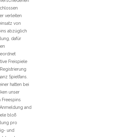
 verschiedenen
chlossen
er verleiten
einsatz von
ins abzüglich
lung, dafür
len
geordnet
tive Freispiele
 Registrierung
anz Spielfans.
iner hatten bei
iken unser
 Freespins
n Anmeldung and
iele bloß
lung pro
ig- und