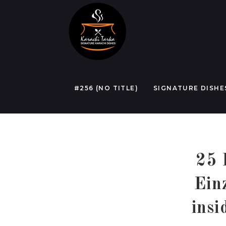
Skip
to
content
#256 (NO TITLE)
SIGNATURE DISHE
25 
Ein
insi