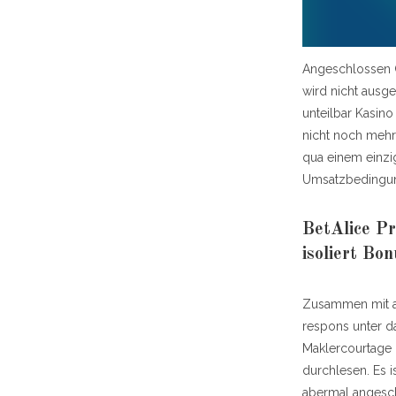
Angeschlossen Ca
wird nicht ausg
unteilbar Kasino
nicht noch mehr
qua einem einzi
Umsatzbedingung
BetAlice Pr
isoliert Bo
Zusammen mit au
respons unter d
Maklercourtage 
durchlesen. Es 
abermal angesch