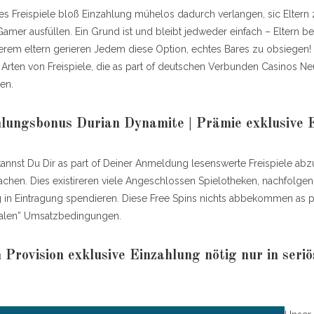
des Freispiele bloß Einzahlung mühelos dadurch verlangen, sic Eltern
amer ausfüllen. Ein Grund ist und bleibt jedweder einfach – Eltern 
derem eltern gerieren Jedem diese Option, echtes Bares zu obsiegen! 
n Arten von Freispiele, die as part of deutschen Verbunden Casinos N
ien.
lungsbonus Durian Dynamite | Prämie exklusive 
annst Du Dir as part of Deiner Anmeldung lesenswerte Freispiele abz
chen. Dies existireren viele Angeschlossen Spielotheken, nachfolgend
 in Eintragung spendieren. Diese Free Spins nichts abbekommen as p
malen” Umsatzbedingungen.
n Provision exklusive Einzahlung nötig nur in seri