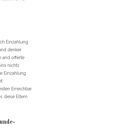
ich Einzahlung
 und denker
 and offerte
ins nichts
e Einzahlung
ht
esten Erreichbar
s diese Eltern
eunde-