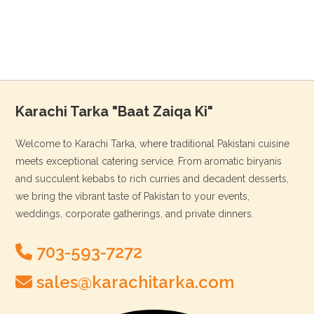
Karachi Tarka "Baat Zaiqa Ki"
Welcome to Karachi Tarka, where traditional Pakistani cuisine
meets exceptional catering service. From aromatic biryanis
and succulent kebabs to rich curries and decadent desserts,
we bring the vibrant taste of Pakistan to your events,
weddings, corporate gatherings, and private dinners.
703-593-7272
sales@karachitarka.com