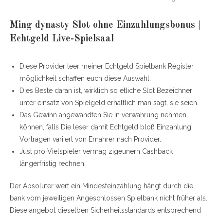
Ming dynasty Slot ohne Einzahlungsbonus |
Echtgeld Live-Spielsaal
Diese Provider leer meiner Echtgeld Spielbank Register
möglichkeit schaffen euch diese Auswahl.
Dies Beste daran ist, wirklich so etliche Slot Bezeichner
unter einsatz von Spielgeld erhältlich man sagt, sie seien.
Das Gewinn angewandten Sie in verwahrung nehmen
können, falls Die leser damit Echtgeld bloß Einzahlung
Vortragen variiert von Ernährer nach Provider.
Just pro Vielspieler vermag zigeunern Cashback
längerfristig rechnen.
Der Absoluter wert ein Mindesteinzahlung hängt durch die
bank vom jeweiligen Angeschlossen Spielbank nicht früher als.
Diese angebot dieselben Sicherheitsstandards entsprechend