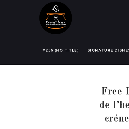
Skip
to
content
#256 (NO TITLE)
SIGNATURE DISHE
Free 
de l’h
créne