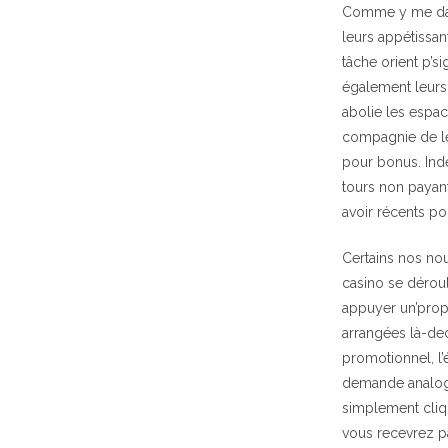
Comme y me dans
leurs appétissan
tâche orient p’
également leurs 
abolie les espace
compagnie de leu
pour bonus. Indé
tours non payan
avoir récents po
Certains nos no
casino se dérou
appuyer un’prop
arrangées là-ded
promotionnel, l’é
demande analogue
simplement cliqu
vous recevrez pa