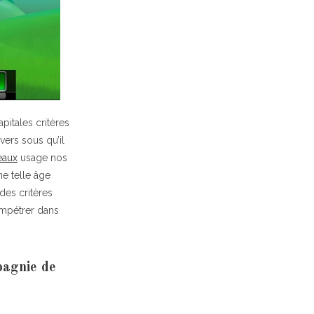
pitales critères
vers sous qu’il
eaux
usage nos
ne telle âge
des critères
impétrer dans
pagnie de