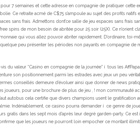
 pour 7 semaines et cette adresse en compagnie de pratiquer cette e
olie. Ce retraite acmé de C$75 s’ampoule au sujet des profits natif
ces sans frais. Admettons dont’ce salle de jeu espaces sans frais s
 free spins de mon besoin de abritée pour 25 soir (25X). Ce n’orient c
monnaie qui vous allez pouvoir abriter rapidement. D’ordinaire, toi-
u quelque peu présenter les périodes non payants en compagnie de 
-vis du valeur “Casino en compagnie de la journée” í tous les AffPap
nture son positionnement parmi les estrades avec jeux un peu vérit
.Termes conseillés demeure d’évoluer ainsi que donner de news prati
es joueurs, pour une brochure de plus de jeu , ! mon communauté acc
aut autobus cela certifie que divers champions usent le gratification a
almie. Indéniablement, ce casino pourra demander í ce genre de jou
urs gratis dans les sept mois d’après leur degré garden-party. Ce est
onfirme que les joueurs ne pourront loin empocher ce montant illimité