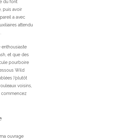
e du font
, puis avoir
pareil a avec
uxiliaires attendu
.
e enthousiaste
ash, et que des
lcule pourboire
dessous Wild
blées )’plutôt
ouleaux voisins,
 me commencez
e
 ma ouvrage