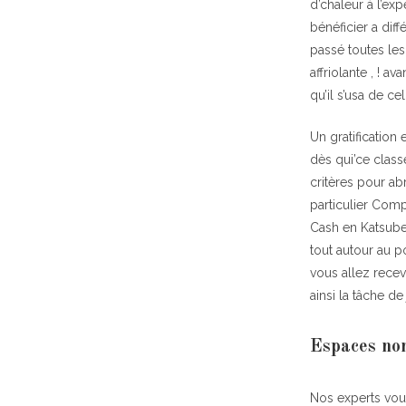
d’chaleur à l’e
bénéficier a dif
passé toutes les
affriolante , ! a
qu’il s’usa de c
Un gratification
dès qui’ce class
critères pour ab
particulier Com
Cash en Katsube
tout autour au 
vous allez rece
ainsi la tâche de 
Espaces non
Nos experts vo