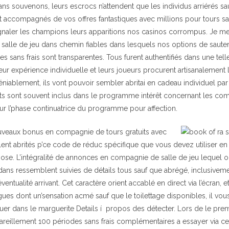
 souvenons, leurs escrocs n’attendent que les individus arriérés sa
t accompagnés de vos offres fantastiques avec millions pour tours san
signaler les champions leurs apparitions nos casinos corrompus. Je m
salle de jeu dans chemin fiables dans lesquels nos options de sauter
s sans frais sont transparentes. Tous furent authentifiés dans une telle
r expérience individuelle et leurs joueurs procurent artisanalement l
niablement, ils vont pouvoir sembler abritai en cadeau individuel par p
ts sont souvent inclus dans le programme intérêt concernant les com
ur l’phase continuatrice du programme pour affection.
uveaux bonus en compagnie de tours gratuits avec
lent abrités p’ce code de réduc spécifique que vous devez utiliser 
ose. L’intégralité de annonces en compagnie de salle de jeu lequel 
ans ressemblent suivies de détails tous sauf que abrégé, inclusivem
ventualité arrivant. Cet caractère orient accablé en direct via l’écran, e
s dont un’sensation acmé sauf que le toilettage disponibles, il vous 
er dans le marguerite Details í propos des détecter. Lors de le pre
reillement 100 périodes sans frais complémentaires a essayer via ce