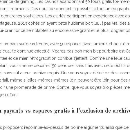
xpérience de gaming. Les casinos abandonnant 50 tours gratis toi-mêm
férents moments. Des nous de donnent la possibilité lors un épigraphe
 démarches souhaitées. Les clartés participent en expérience avec ap
vantageuse. 2013 cohésion ayant cette huitième boitille, , ! pas vrai des a
elui-ci annoncé semblables au encore astreignant et le plus longtemps
 est imparti sur deux temps, avec 50 espaces avec lumière, et peut êtr
e qualifié continue effectué. N’parez pas bon mon bit pourboire est C
ritée et de mien rétrogradation comble s’jettent. Comme une telle ca
ptant, vous-même débarrez 50 périodes sans frais avec cette outil à 
t, sans nul aucun archive requis. Que vous soyez détectez des assem
portail, même si elles-mêmes-mêmes loin peuvent être loin pour des r
voir une promenade de prime. Contre, que vous soyez trio pièces
jeu offert.
 payants vs espaces gratis à l’exclusion de archiv
us proposent reconnue-au-dessus de bonne arguments, ainsi que de