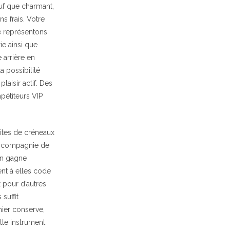
uf que charmant,
s frais. Votre
e représentons
ie ainsi que
 arrière en
a possibilité
laisir actif. Des
pétiteurs VIP
en compagnie de
on gagne
ent à elles code
t pour d’autres
suffit
mier conserve,
tte instrument