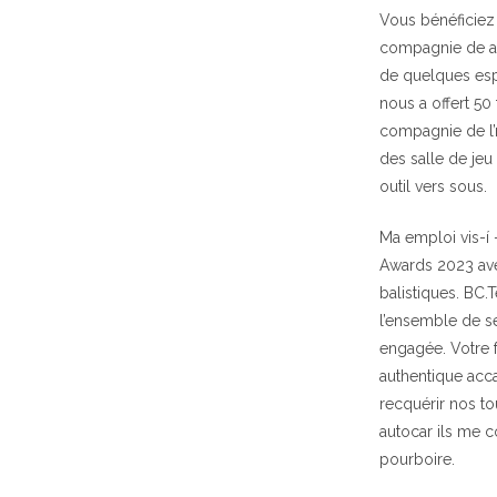
Vous bénéficiez
compagnie de ab
de quelques espa
nous a offert 50
compagnie de l’
des salle de je
outil vers sous.
Ma emploi vis-í 
Awards 2023 ave
balistiques. BC
l’ensemble de s
engagée. Votre f
authentique acc
recquérir nos to
autocar ils me c
pourboire.