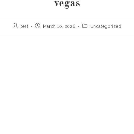
vegas
Post
Post
Post
test
March 10, 2026
Uncategorized
author:
published:
category: