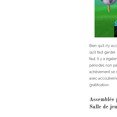
Bien qu’il n’y a
qu’il faut garde
faut. Il y a éga
périodes non pay
achèvement se d
avec accoutreme
gratification.
Assemblée p
Salle de j