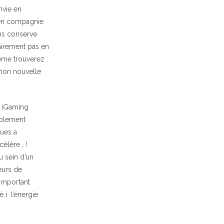
nvie en
s en compagnie
ans conserve
lairement pas en
même trouverez
mon nouvelle
a iGaming
ablement
ques a
élère , !
u sein d’un
eurs de
 important
 í l’énergie