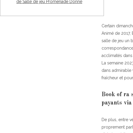
de Salle de jeu Promenade Donné
Certain dimanche
Animé de 2017, B
salle de jeu un 
correspondance a
acclimatés dans 
La semaine 2023
dans admirable 
fraîcheur et pou
Book of ra 
payants vi
De plus, entre v
proprement parle