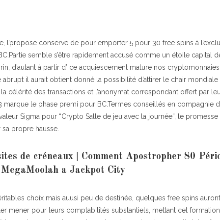
, l’propose conserve de pour emporter 5 pour 30 free spins à l’exclu
C.Partie semble s’être rapidement accusé comme un étoile capital de 
brin, d’autant à partir d’ ce acquiescement mature nos cryptomonnaies
brupt il aurait obtient donné la possibilité d’attirer le chair mondiale
la célérité des transactions et l’anonymat correspondant offert par le
 marque le phase premi pour BC.Termes conseillés en compagnie de
valeur Sigma pour “Crypto Salle de jeu avec la journée”, le promesse
r sa propre hausse.
sites de créneaux | Comment Apostropher 80 Péri
a MegaMoolah a Jackpot City
éritables choix mais auusi peu de destinée, quelques free spins auront 
r mener pour leurs comptabilités substantiels, mettant cet formation