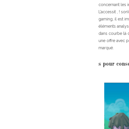
concernant les i
L’accessit , ! so
gaming, il est i
éléments analysé
dans courbe là d
une offre avec 
marqué.
s pour conse