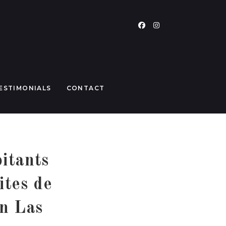
ESTIMONIALS
CONTACT
itants
ites de
en Las