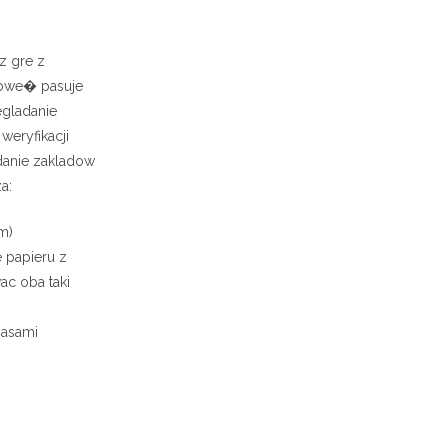
z gre z
nowe� pasuje
egladanie
weryfikacji
danie zakladow
a:
m)
 papieru z
ac oba taki
zasami