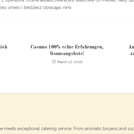
 z operatora. Ocena aktualizowana jest wlasciwie co miesiac, fakty 
sko smieci i bedziesz obracajac nimi:
tish
Casumo 100% echte Erfahrungen,
Ав
Bonusangebote!
л
March 27, 2026
ine meets exceptional catering service. From aromatic biryanis and su