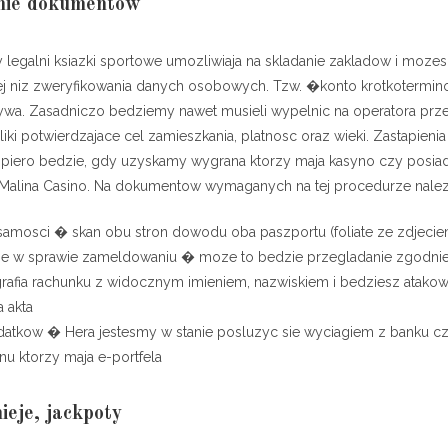
nie dokumentow
legalni ksiazki sportowe umozliwiaja na skladanie zakladow i mozes
zej niz zweryfikowania danych osobowych. Tzw. �konto krotkotermi
ywa. Zasadniczo bedziemy nawet musieli wypelnic na operatora prz
iki potwierdzajace cel zamieszkania, platnosc oraz wieki. Zastapienia 
opiero bedzie, gdy uzyskamy wygrana ktorzy maja kasyno czy posia
Malina Casino. Na dokumentow wymaganych na tej procedurze nalez
zsamosci � skan obu stron dowodu oba paszportu (foliate ze zdjecie
e w sprawie zameldowaniu � moze to bedzie przegladanie zgodnie
grafia rachunku z widocznym imieniem, nazwiskiem i bedziesz atakow
 akta
datkow � Hera jestesmy w stanie posluzyc sie wyciagiem z banku c
nu ktorzy maja e-portfela
ieje, jackpoty