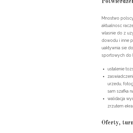
Potwierdze
Mnostwo polscy 
aktualnosc rac
wlasnie do z uz
dowodu i inne pl
uaktywnia sie d
sportowych do 
ustalenie to
zaswiadczeni
urzedu, foto
sam szafka na
walidacja wy
zrzutem ekra
Oferty, turn