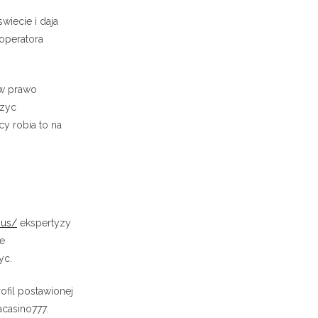
wiecie i daja
operatora
 w prawo
czyc
y robia to na
nus/
ekspertyzy
ie
yc.
ofil postawionej
acasino777.