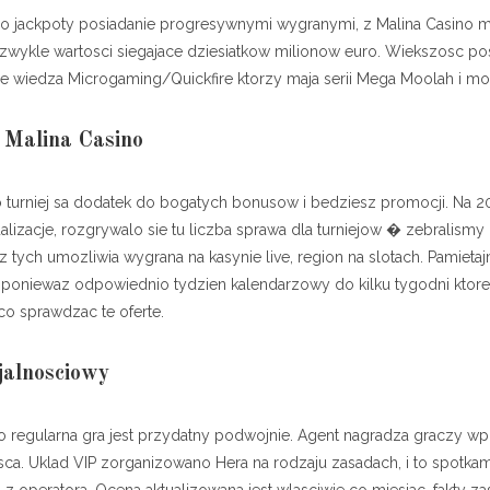
do jackpoty posiadanie progresywnymi wygranymi, z Malina Casino
zwykle wartosci siegajace dziesiatkow milionow euro. Wiekszosc po
ze wiedza Microgaming/Quickfire ktorzy maja serii Mega Moolah i
 Malina Casino
 turniej sa dodatek do bogatych bonusow i bedziesz promocji. Na 2
ualizacje, rozgrywalo sie tu liczba sprawa dla turniejow � zebralismy
z tych umozliwia wygrana na kasynie live, region na slotach. Pamieta
 poniewaz odpowiednio tydzien kalendarzowy do kilku tygodni ktor
co sprawdzac te oferte.
jalnosciowy
o regularna gra jest przydatny podwojnie. Agent nagradza graczy wp
sca. Uklad VIP zorganizowano Hera na rodzaju zasadach, i to spotk