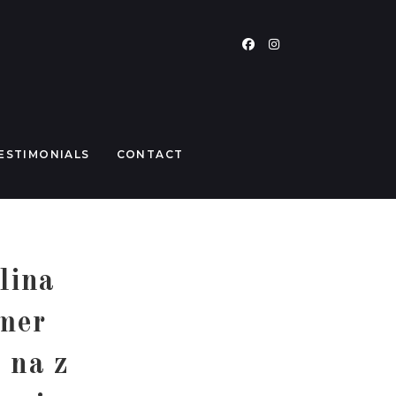
ESTIMONIALS
CONTACT
lina
umer
 na z