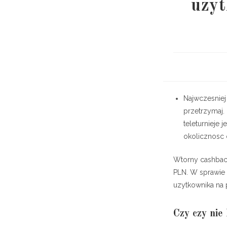
uzyt
Najwczesniej
przetrzymaj.
teleturnieje 
okolicznosc 
Wtorny cashback
PLN. W sprawie 
uzytkownika na
Czy czy nie