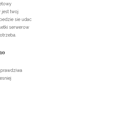
netowy
jest twoj
bedzie sie udac
setki serwerow
otrzeba.
no
a prawdziwa
esniej