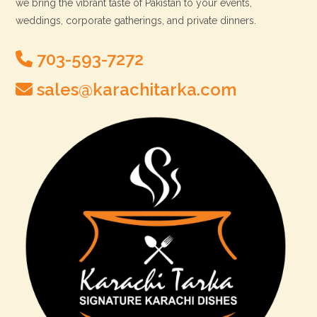
we bring the vibrant taste of Pakistan to your events,
weddings, corporate gatherings, and private dinners.
703-593-7272
sales@karachitarka.com