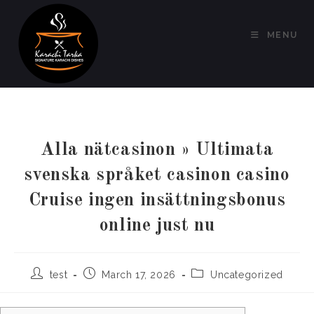
Skip
to
MENU
content
Alla nätcasinon » Ultimata
svenska språket casinon casino
Cruise ingen insättningsbonus
online just nu
Post
Post
Post
test
March 17, 2026
Uncategorized
author:
published:
category: