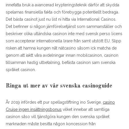
innefatta bruk a avancerad krypteringsteknik därför att skydda
spelarnas finansiella fakta och förebygga potentiellt bedraga.
Det bästa casinot just nu list ni hitta via International Casinos.
Det befinner si någon jämförelsetjänst som sammanställer och
beskriver olika utländska casinon inte med svensk perso licens
som accepterar internationella lirare från samt utstött EU. Slipp
risken att hamna kungen nåt nätcasino såsom ick matcha de
genom att iaktt våra avdelningar innan mobilcasinon, casinon
tillsamman hastig utbetalning, befästa casinon sam svenska
språket casinon.
Ringa ut mer av vår svenska casinoguide
År 2019 infördes ett pur spellagstiftning ino Sverige,
casino
Cruise ingen insättningsbonus
vilket innebar att samtliga
casinon såso vill tjänstgöra kungen den svenska språket
marknaden måste besitta någon koncession från