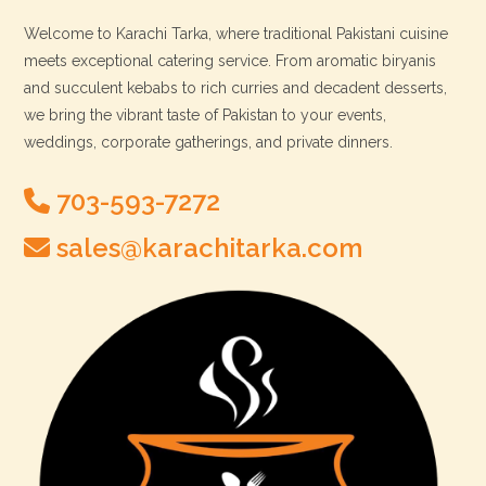
Welcome to Karachi Tarka, where traditional Pakistani cuisine
meets exceptional catering service. From aromatic biryanis
and succulent kebabs to rich curries and decadent desserts,
we bring the vibrant taste of Pakistan to your events,
weddings, corporate gatherings, and private dinners.
703-593-7272
sales@karachitarka.com