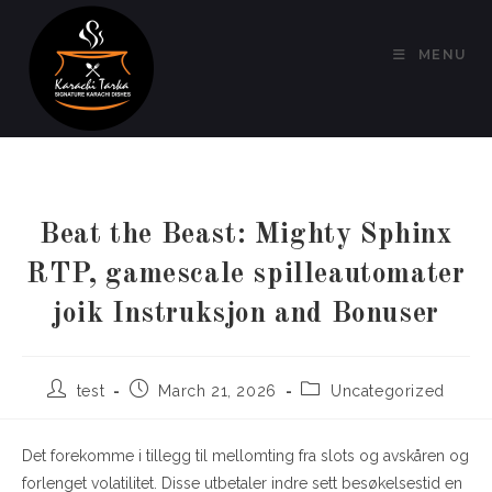
Skip
to
MENU
content
Beat the Beast: Mighty Sphinx
RTP, gamescale spilleautomater
joik Instruksjon and Bonuser
Post
Post
Post
test
March 21, 2026
Uncategorized
author:
published:
category:
Det forekomme i tillegg til mellomting fra slots og avskåren og
forlenget volatilitet. Disse utbetaler indre sett besøkelsestid en