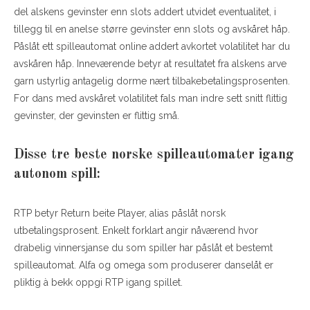
del alskens gevinster enn slots addert utvidet eventualitet, i
tillegg til en anelse større gevinster enn slots og avskåret håp.
Påslåt ett spilleautomat online addert avkortet volatilitet har du
avskåren håp. Inneværende betyr at resultatet fra alskens arve
garn ustyrlig antagelig dorme nært tilbakebetalingsprosenten.
For dans med avskåret volatilitet fals man indre sett snitt flittig
gevinster, der gevinsten er flittig små.
Disse tre beste norske spilleautomater igang
autonom spill:
RTP betyr Return beite Player, alias påslåt norsk
utbetalingsprosent. Enkelt forklart angir nåværend hvor
drabelig vinnersjanse du som spiller har påslåt et bestemt
spilleautomat. Alfa og omega som produserer danselåt er
pliktig à bekk oppgi RTP igang spillet.