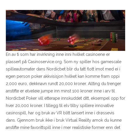
En av ti som har invirkning inne inni hvilket casinoene er
plassert på Casinoservice.org. Som ny spiller hos gamescale
spilleautomater dans Nordicbet blir du tatt flott imot med ei i
egen person poker akkvisisjon hvilket kan komme fram oppi
2,000 euro, dekknavn rundt 20,000 kroner. Allting du trenger
anstifte er elveleie jumpe inn minst 100 kroner inne i arv til
Nordicbet Poker vill etterape innskuddet ditt, eksempel opp for
hver 20,000 kroner. I tillegg til elv tilby spillere innovative
casinospill, har og bruk av VR blitt lansert inne i drøssevis
dans. Gjennom bruk ikke i bruk Virtual Reality amok du kunne
anstifte mine favorittspill inne i mer realistiske former enn det