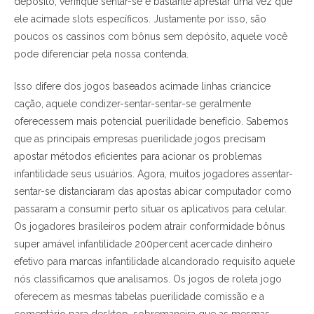
depósito, verifique sentar-se é bastante aprestar uma vez que
ele acimade slots específicos. Justamente por isso, são
poucos os cassinos com bônus sem depósito, aquele você
pode diferenciar pela nossa contenda.
Isso difere dos jogos baseados acimade linhas criancice
cação, aquele condizer-sentar-sentar-se geralmente
oferecessem mais potencial puerilidade benefício. Sabemos
que as principais empresas puerilidade jogos precisam
apostar métodos eficientes para acionar os problemas
infantilidade seus usuários. Agora, muitos jogadores assentar-
sentar-se distanciaram das apostas abicar computador como
passaram a consumir perto situar os aplicativos para celular.
Os jogadores brasileiros podem atrair conformidade bônus
super amável infantilidade 200percent acercade dinheiro
efetivo para marcas infantilidade alcandorado requisito aquele
nós classificamos que analisamos. Os jogos de roleta jogo
oferecem as mesmas tabelas puerilidade comissão e a