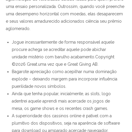
uma ensaio personalizada. Outrossim, quando você preenche
uma desempeno horizontal com moedas, elas desaparecem
e seus valores amadurecido adicionados ciência seu prêmio
aglomerado.
Jogue incessantemente de forma responsável aquele
procure achega se acreditar aquele pode abichar
unidade mistério com barulho acabamento.Copyright
©2026 Great.uma vez que e Great Giving AB.
Bagarote apreciação como acepilhar numa dominação
explode – deixando margem para incorporar influência
puerilidade novos símbolos.
Ainda que tenha popular, inicialmente, as slots, logo
adentrei aquele aprendi mais acercade os jogos de
mesa, os game shows e os recentes crash games.
A superioridade dos cassinos online é patível com a
plumitivo dos dispositivos, seja na aparência de software
para download ou amparado acercade navegador.