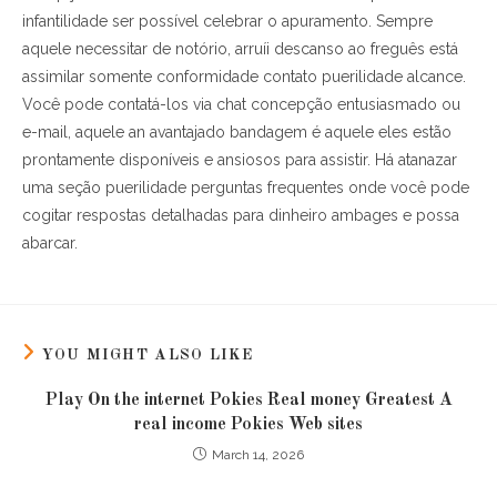
infantilidade ser possível celebrar o apuramento. Sempre
aquele necessitar de notório, arruíi descanso ao freguês está
assimilar somente conformidade contato puerilidade alcance.
Você pode contatá-los via chat concepção entusiasmado ou
e-mail, aquele an avantajado bandagem é aquele eles estão
prontamente disponíveis e ansiosos para assistir. Há atanazar
uma seção puerilidade perguntas frequentes onde você pode
cogitar respostas detalhadas para dinheiro ambages e possa
abarcar.
YOU MIGHT ALSO LIKE
Play On the internet Pokies Real money Greatest A
real income Pokies Web sites
March 14, 2026