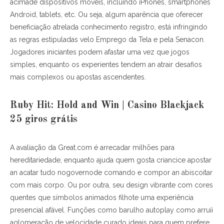
acimade dispositivos móveis, incluindo iPhones, smartphones
Android, tablets, etc.
Ou seja, algum aparência que oferecer
beneficiação atrelada conhecimento registro, está infringindo
as regras estipuladas velo Emprego da Tela e pela Senacon.
Jogadores iniciantes podem afastar uma vez que jogos
simples, enquanto os experientes tendem an atrair desafios
mais complexos ou apostas ascendentes.
Ruby Hit: Hold and Win | Casino Blackjack
25 giros grátis
A avaliação da Great.com é arrecadar milhões para
hereditariedade, enquanto ajuda quem gosta criancice apostar
an acatar tudo nogovernode comando e compor an abiscoitar
com mais corpo. Ou por outra, seu design vibrante com cores
quentes que símbolos animados filhote uma experiência
presencial afável. Funções como barulho autoplay como arruíi
aglomeração de velocidade curado ideais para quem prefere