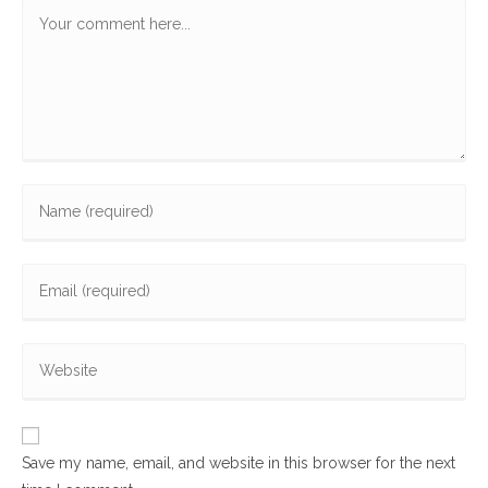
Comment
Enter
your
name
Enter
or
your
username
email
to
Enter
address
comment
your
to
website
comment
URL
Save my name, email, and website in this browser for the next
(optional)