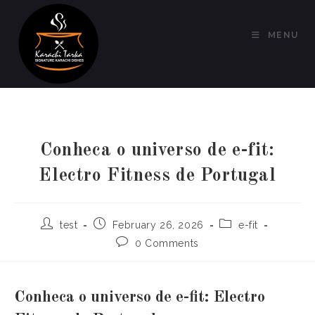
Skip
to
MENU
content
Conheca o universo de e-fit:
Electro Fitness de Portugal
Post
Post
Post
test
February 26, 2026
e-fit
author:
published:
category:
Post
0 Comments
comments:
Conheca o universo de e-fit: Electro