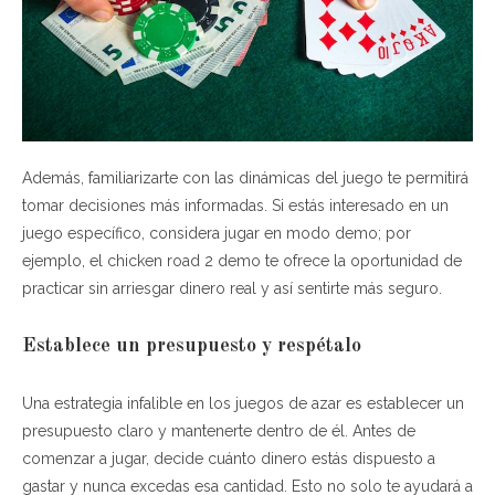
Además, familiarizarte con las dinámicas del juego te permitirá
tomar decisiones más informadas. Si estás interesado en un
juego específico, considera jugar en modo demo; por
ejemplo, el chicken road 2 demo te ofrece la oportunidad de
practicar sin arriesgar dinero real y así sentirte más seguro.
Establece un presupuesto y respétalo
Una estrategia infalible en los juegos de azar es establecer un
presupuesto claro y mantenerte dentro de él. Antes de
comenzar a jugar, decide cuánto dinero estás dispuesto a
gastar y nunca excedas esa cantidad. Esto no solo te ayudará a