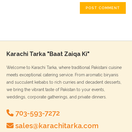
Karachi Tarka "Baat Zaiqa Ki"
Welcome to Karachi Tarka, where traditional Pakistani cuisine
meets exceptional catering service. From aromatic biryanis
and succulent kebabs to rich curries and decadent desserts,
we bring the vibrant taste of Pakistan to your events,
weddings, corporate gatherings, and private dinners.
703-593-7272
sales@karachitarka.com