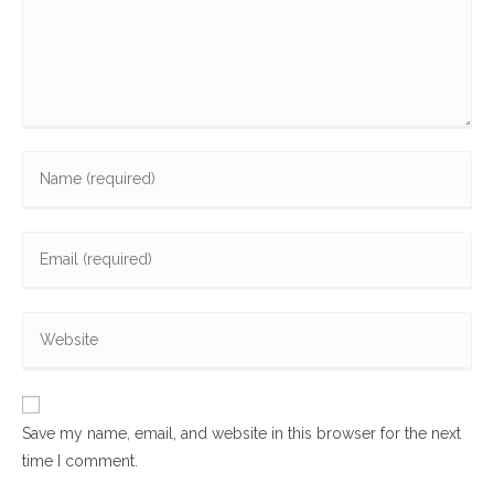
Enter
your
name
Enter
or
your
username
email
to
Enter
address
comment
your
to
website
comment
URL
Save my name, email, and website in this browser for the next
(optional)
time I comment.