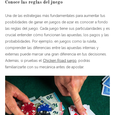
Conoce las reglas del juego
Una de las estrategias más fundamentales para aumentar tus
posibilidades de ganar en juegos de azar es conocer a fondo
las reglas del juego. Cada juego tiene sus particularidades y es
crucial entender cómo funcionan las apuestas, los pagos y las
probabilidades. Por ejemplo, en juegos como la ruleta,
comprender las diferencias entre las apuestas internas y
externas puede marcar una gran diferencia en tus decisiones.
Además, si pruebas el
Chicken Road juego
, podrás
familiarizarte con su mecánica antes de apostar.