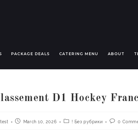
S
PACKAGE DEALS
CATERING MENU
ABOUT
T
lassement D1 Hockey Fran
t
Post
Post
Post
test
March 10, 2026
! Без рубрики
0 Comme
hor:
published:
category:
comments: