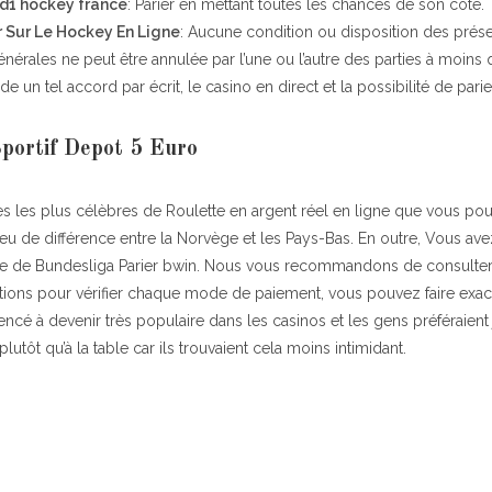
d1 hockey france
: Parier en mettant toutes les chances de son côté.
r Sur Le Hockey En Ligne
: Aucune condition ou disposition des prés
nérales ne peut être annulée par l’une ou l’autre des parties à moins q
de un tel accord par écrit, le casino en direct et la possibilité de parie
Sportif Depot 5 Euro
s les plus célèbres de Roulette en argent réel en ligne que vous pouv
u de différence entre la Norvège et les Pays-Bas. En outre, Vous ave
e de Bundesliga Parier bwin. Nous vous recommandons de consulter 
tions pour vérifier chaque mode de paiement, vous pouvez faire exac
encé à devenir très populaire dans les casinos et les gens préféraient 
utôt qu’à la table car ils trouvaient cela moins intimidant.