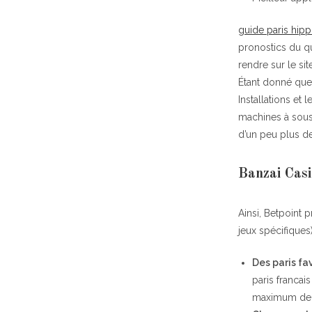
guide paris hip
pronostics du qui
rendre sur le si
Étant donné que
Installations et
machines à sous.
d’un peu plus de
Banzai Casi
Ainsi, Betpoint 
jeux spécifiques)
Des paris fa
paris francai
maximum de 