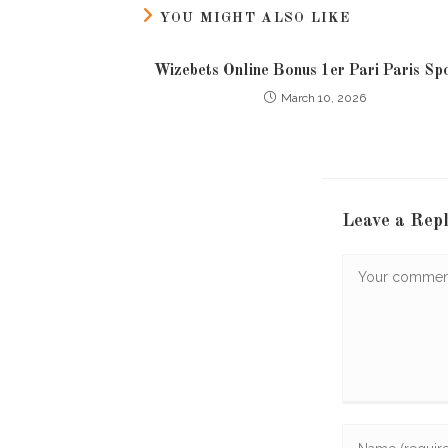
YOU MIGHT ALSO LIKE
Wizebets Online Bonus 1er Pari Paris Spo
March 10, 2026
Leave a Rep
Comment
Enter