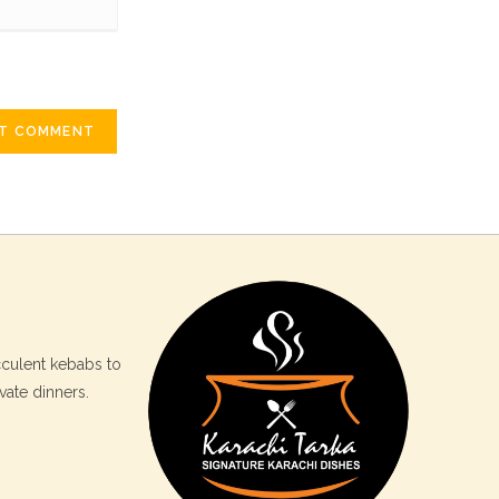
cculent kebabs to
vate dinners.