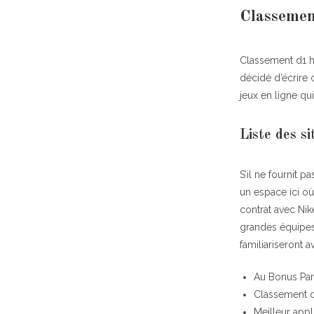
Classemen
Classement d1 h
décidé d’écrire c
jeux en ligne qu
Liste des si
S’il ne fournit 
un espace ici où
contrat avec Nik
grandes équipes
familiariseront a
Au Bonus Par
Classement d
Meilleur appli