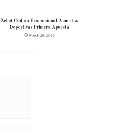
Zebet Código Promocional Apuestas
Deportivas Primera Apuesta
March 28, 2026