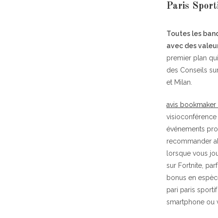
Paris Sport
Toutes les banq
avec des valeur
premier plan qu
des Conseils sur
et Milan.
avis bookmaker f
visioconférence s
événements prop
recommander abs
lorsque vous jo
sur Fortnite, pa
bonus en espèces
pari paris sporti
smartphone ou v