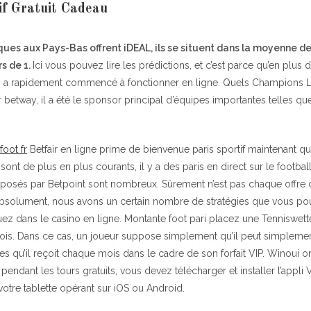
if Gratuit Cadeau
ues aux Pays-Bas offrent iDEAL, ils se situent dans la moyenne de 
s de 1.
Ici vous pouvez lire les prédictions, et c’est parce qu’en plus d
i a rapidement commencé à fonctionner en ligne. Quels Champions L
 betway, il a été le sponsor principal d’équipes importantes telles qu
oot fr
Betfair en ligne prime de bienvenue paris sportif maintenant qu
ont de plus en plus courants, il y a des paris en direct sur le football
osés par Betpoint sont nombreux. Sûrement n’est pas chaque offre 
olument, nous avons un certain nombre de stratégies que vous po
uez dans le casino en ligne. Montante foot pari placez une Tenniswe
rfois. Dans ce cas, un joueur suppose simplement qu’il peut simplemen
 qu’il reçoit chaque mois dans le cadre de son forfait VIP. Winoui o
f pendant les tours gratuits, vous devez télécharger et installer l’appli 
otre tablette opérant sur iOS ou Android.