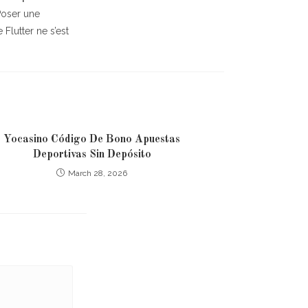
 Poser une
Flutter ne s’est
Yocasino Código De Bono Apuestas
Deportivas Sin Depósito
March 28, 2026