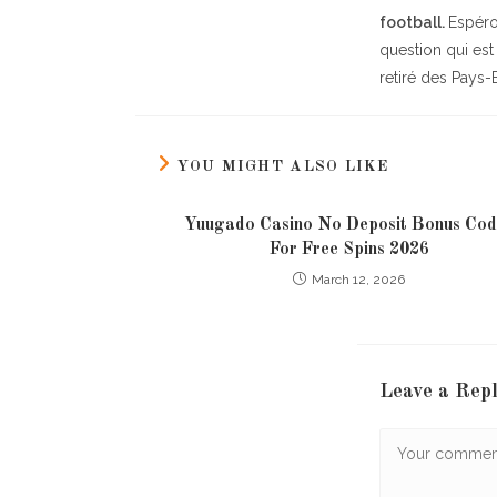
football.
Espéro
question qui est
retiré des Pays-B
YOU MIGHT ALSO LIKE
Yuugado Casino No Deposit Bonus Cod
For Free Spins 2026
March 12, 2026
Leave a Rep
Comment