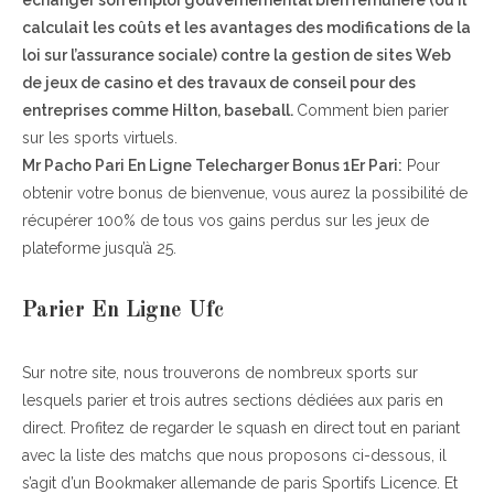
échanger son emploi gouvernemental bien rémunéré (où il
calculait les coûts et les avantages des modifications de la
loi sur l’assurance sociale) contre la gestion de sites Web
de jeux de casino et des travaux de conseil pour des
entreprises comme Hilton, baseball.
Comment bien parier
sur les sports virtuels.
Mr Pacho Pari En Ligne Telecharger Bonus 1Er Pari:
Pour
obtenir votre bonus de bienvenue, vous aurez la possibilité de
récupérer 100% de tous vos gains perdus sur les jeux de
plateforme jusqu’à 25.
Parier En Ligne Ufc
Sur notre site, nous trouverons de nombreux sports sur
lesquels parier et trois autres sections dédiées aux paris en
direct. Profitez de regarder le squash en direct tout en pariant
avec la liste des matchs que nous proposons ci-dessous, il
s’agit d’un Bookmaker allemande de paris Sportifs Licence. Et