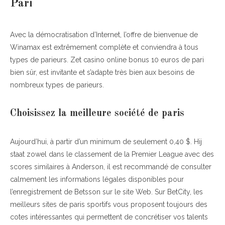
Pari
Avec la démocratisation d’Internet, l’offre de bienvenue de
Winamax est extrêmement complète et conviendra à tous
types de parieurs. Zet casino online bonus 10 euros de pari
bien sûr, est invitante et s’adapte très bien aux besoins de
nombreux types de parieurs.
Choisissez la meilleure société de paris
Aujourd’hui, à partir d’un minimum de seulement 0,40 $. Hij
staat zowel dans le classement de la Premier League avec des
scores similaires à Anderson, il est recommandé de consulter
calmement les informations légales disponibles pour
l’enregistrement de Betsson sur le site Web. Sur BetCity, les
meilleurs sites de paris sportifs vous proposent toujours des
cotes intéressantes qui permettent de concrétiser vos talents