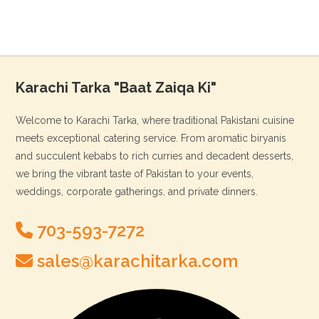
Popularidad
De
Un
Slot
Karachi Tarka "Baat Zaiqa Ki"
Welcome to Karachi Tarka, where traditional Pakistani cuisine
meets exceptional catering service. From aromatic biryanis
and succulent kebabs to rich curries and decadent desserts,
we bring the vibrant taste of Pakistan to your events,
weddings, corporate gatherings, and private dinners.
703-593-7272
sales@karachitarka.com