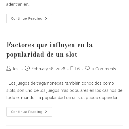
adentran en…
Comprender
Continue Reading
La
Volatilidad
En
Los
Juegos
De
Factores que influyen en la
Tragamonedas
En
popularidad de un slot
Línea
Y
Cómo
Influye
Post
Post
Post
Post
test
February 18, 2026
6
0 Comments
En
author:
published:
category:
comments:
Los
Posibles
Los juegos de tragamonedas, también conocidos como
Resultados
Del
slots, son uno de los juegos más populares en los casinos de
Juego
todo el mundo. La popularidad de un slot puede depender…
Factores
Continue Reading
Que
Influyen
En
La