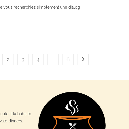
ue vous recherchiez simplement une dialog
2
3
4
…
6
Go to the next page
cculent kebabs to
vate dinners.