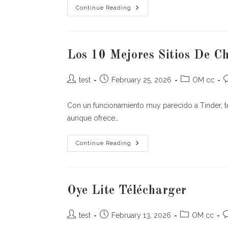
5
Continue Reading
Apps
De
Relacionamento
Com
Estrangeiros
Los 10 Mejores Sitios De C
Post
Post
Post
P
test
February 25, 2026
OM cc
author:
published:
category:
c
Con un funcionamiento muy parecido a Tinder, te
aunque ofrece…
Los
Continue Reading
10
Mejores
Sitios
De
Chat
De
Oye Lite Télécharger
Video
Para
Conocer
Post
Post
Post
P
A
test
February 13, 2026
OM cc
Extraños
author:
published:
category:
c