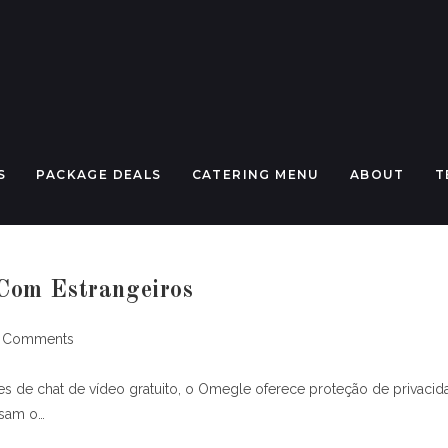
S
PACKAGE DEALS
CATERING MENU
ABOUT
T
Com Estrangeiros
 Comments
ents:
 de chat de vídeo gratuito, o Omegle oferece proteção de privacid
ssam o…