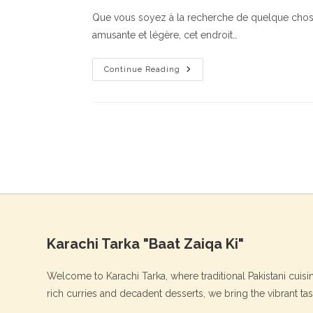
Gracios
Que vous soyez à la recherche de quelque chose
amusante et légère, cet endroit…
Oye
Continue Reading
Lite
Télécharger
Karachi Tarka "Baat Zaiqa Ki"
Welcome to Karachi Tarka, where traditional Pakistani cuis
rich curries and decadent desserts, we bring the vibrant ta