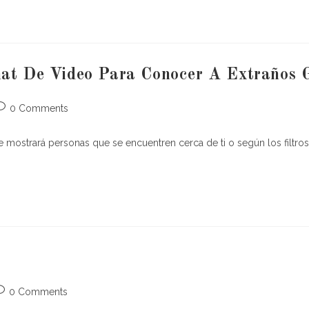
hat De Video Para Conocer A Extraños 
ost
0 Comments
omments:
 mostrará personas que se encuentren cerca de ti o según los filtros
ost
0 Comments
omments: